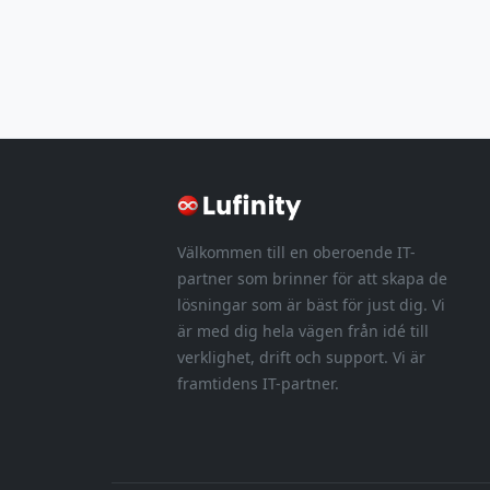
Välkommen till en oberoende IT-
partner som brinner för att skapa de
lösningar som är bäst för just dig. Vi
är med dig hela vägen från idé till
verklighet, drift och support. Vi är
framtidens IT-partner.