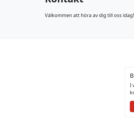
Välkommen att höra av dig till oss idag! V
B
I
k