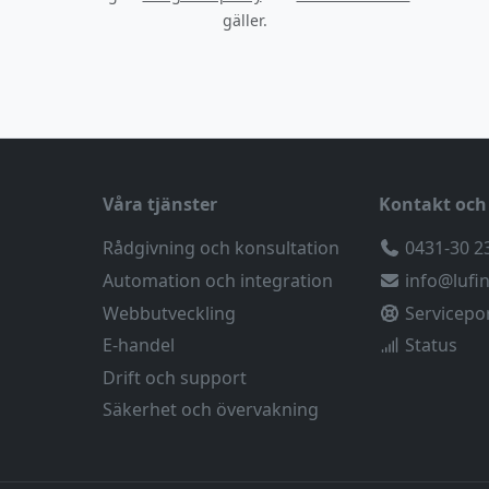
gäller.
Våra tjänster
Kontakt och
Rådgivning och konsultation
0431-30 2
Automation och integration
info@lufin
Webbutveckling
Servicepo
E-handel
Status
Drift och support
Säkerhet och övervakning