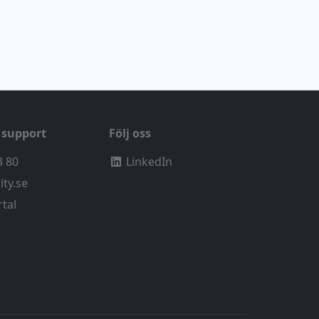
 support
Följ oss
3 80
LinkedIn
ity.se
rtal